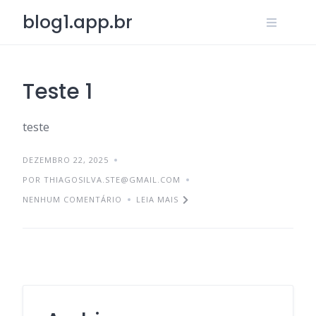
Skip
blog1.app.br
to
content
Teste 1
teste
DEZEMBRO 22, 2025
POR
THIAGOSILVA.STE@GMAIL.COM
NENHUM COMENTÁRIO
LEIA MAIS